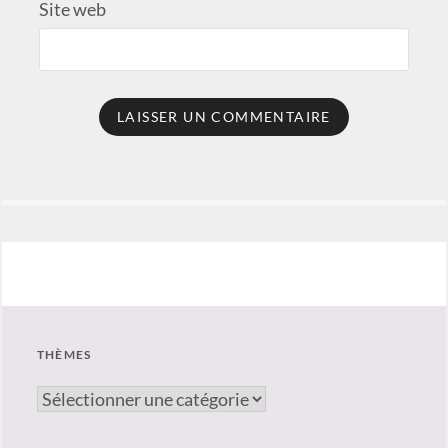
Site web
THÈMES
thèmes