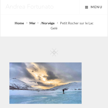
Skip
MENU
to
content
Home
Mer
/
Norvège
Petit Rocher sur le Lac
Gelé
Square