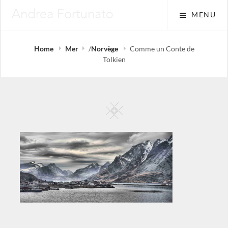
Skip
MENU
to
content
Home
Mer
/
Norvège
Comme un Conte de
Tolkien
Square